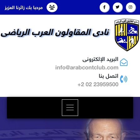
مرحبا بك زائرنا العزيز
نادى المقاولون العرب الرياضى
البريد الإلكترونى
info@arabcontclub.com
اتصل بنا
23959500 02 2+