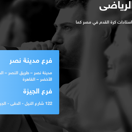
الرياضى
ستادات كرة القدم في مصر كما
فرع مدينة نصر
مدينة نصر – طريق النصر – ال
الأخضر – القاهرة
فرع الجيزة
122 شارع النيل - الدقى - الجيزة