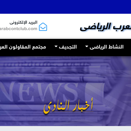
البريد الإلكترونى
لعرب الرياضى
arabcontclub.com
النشاط الرياضى
التجديف
مجتمع المقاولون الع