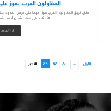
المقاولون العرب يفوز على 
الثلاثاء، على ستاد عثمان أحمد عث
اقرأ المزيد
83
الأول
...
81
82
الأخير