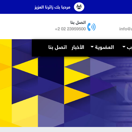
مرحبا بك زائرنا العزيز
اتصل بنا
23959500 02 2+
info@
رب
العضوية
الأخبار
اتصل بنا